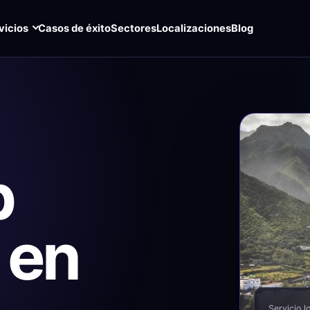
vicios
Casos de éxito
Sectores
Localizaciones
Blog
b
 en
Servicio l