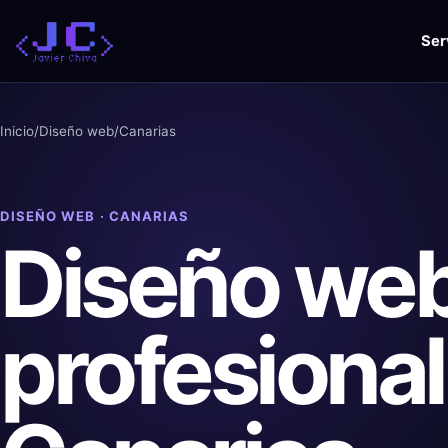
Saltar
al
Ser
contenido
Inicio
/
Diseño web
/
Canarias
DISEÑO WEB · CANARIAS
Diseño we
profesional