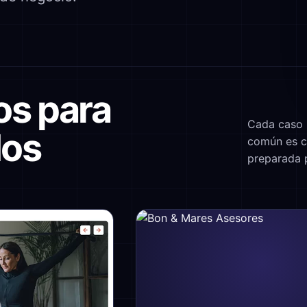
os para
Cada caso p
dos
común es co
preparada p