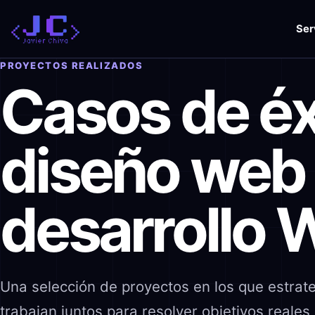
Saltar
al
Ser
contenido
PROYECTOS REALIZADOS
Casos de éx
diseño web
desarrollo 
Una selección de proyectos en los que estrate
trabajan juntos para resolver objetivos reales