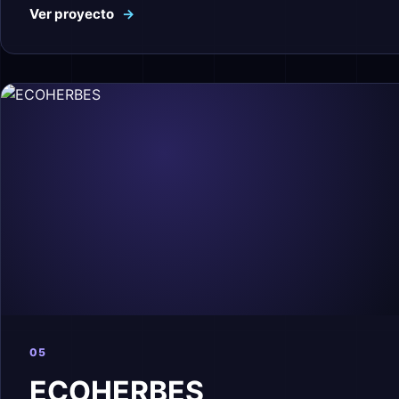
Ver proyecto
→
05
ECOHERBES