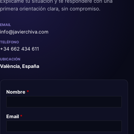
Explícame tu situación y te responderé con una
primera orientación clara, sin compromiso.
EMAIL
info@javierchiva.com
TELÉFONO
+34 662 434 611
UBICACIÓN
València, España
Nombre
*
Email
*