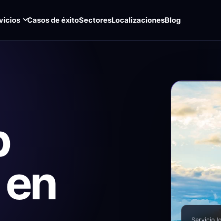
vicios
Casos de éxito
Sectores
Localizaciones
Blog
b
 en
Servicio l