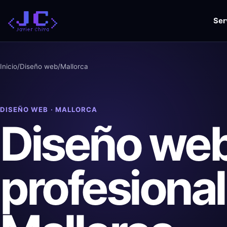
Saltar
al
Ser
contenido
Inicio
/
Diseño web
/
Mallorca
DISEÑO WEB · MALLORCA
Diseño we
profesional