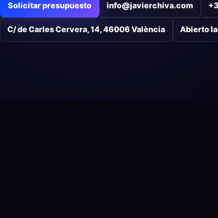
Solicitar presupuesto
info@javierchiva.com
+3
C/ de Carles Cervera, 14, 46006 València
Abierto l
SERVICIOS
SECTORES
Desarrollo de software
Páginas web para industri
Experto en desarrollo web
Marketing náutico
Desarrollo de ecommerce en
Diseño web para abogado
WordPress
Diseño web para casas rur
Desarrollo de plugins para
Diseño web para dentistas
WordPress
Diseño web para farmacia
Mantenimiento web para