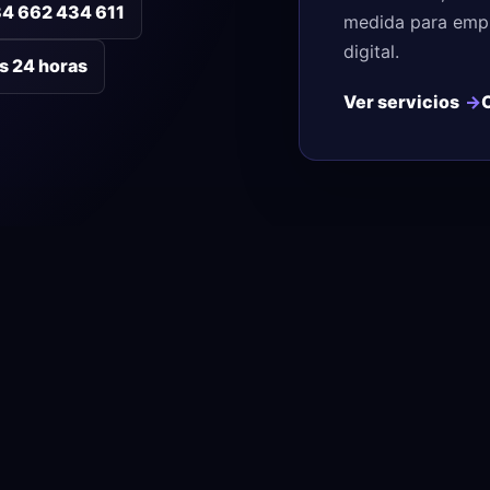
4 662 434 611
medida para empr
digital.
as 24 horas
Ver servicios
LOCALIZACIONES
NAVEGACIÓN
as
Valencia
Servicios
Alicante
Casos de éxito
s
Castellón
Sectores
ales
Madrid
Localizaciones
Barcelona
Blog
s
Ver todas las localizaciones