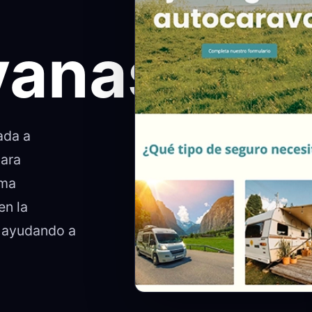
vanas
ada a
para
rma
en la
, ayudando a