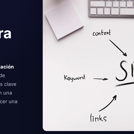
ra
zación
 de
s clave
on una
ecer una