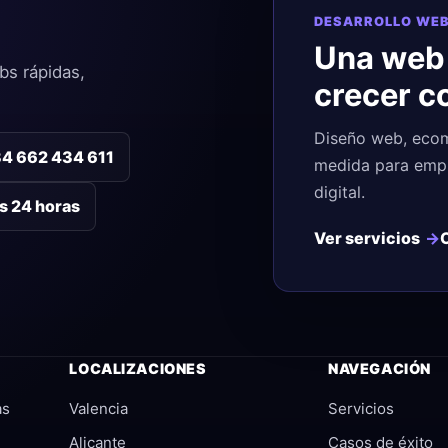
DESARROLLO WEB
Una web
bs rápidas,
crecer c
Diseño web, ecom
4 662 434 611
medida para empr
digital.
as 24 horas
Ver servicios
LOCALIZACIONES
NAVEGACIÓN
as
Valencia
Servicios
Alicante
Casos de éxito