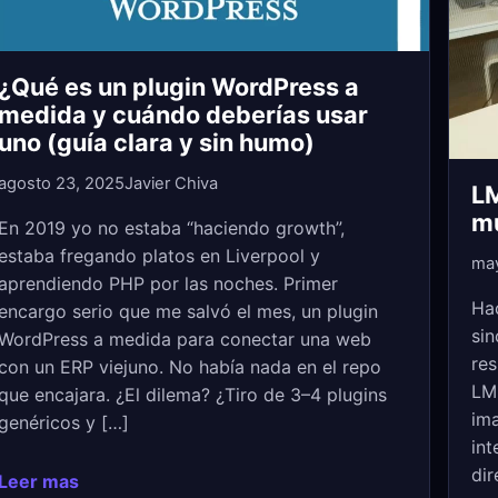
¿Qué es un plugin WordPress a
medida y cuándo deberías usar
uno (guía clara y sin humo)
agosto 23, 2025
Javier Chiva
LM
mu
En 2019 yo no estaba “haciendo growth”,
estaba fregando platos en Liverpool y
may
aprendiendo PHP por las noches. Primer
Ha
encargo serio que me salvó el mes, un plugin
sin
WordPress a medida para conectar una web
res
con un ERP viejuno. No había nada en el repo
LM 
que encajara. ¿El dilema? ¿Tiro de 3–4 plugins
ima
genéricos y […]
int
dir
Leer mas