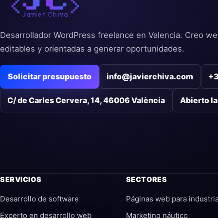
de
entradas
Desarrollador WordPress freelance en Valencia. Creo we
editables y orientadas a generar oportunidades.
Solicitar presupuesto
info@javierchiva.com
+3
C/ de Carles Cervera, 14, 46006 València
Abierto l
SERVICIOS
SECTORES
Desarrollo de software
Páginas web para industri
Experto en desarrollo web
Marketing náutico