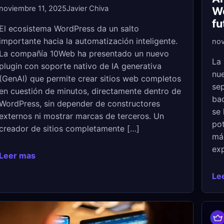
noviembre 11, 2025
Javier Chiva
Wo
fu
El ecosistema WordPress da un salto
importante hacia la automatización inteligente.
nov
La compañía 10Web ha presentado un nuevo
La 
plugin con soporte nativo de IA generativa
nue
(GenAI) que permite crear sitios web completos
sep
en cuestión de minutos, directamente dentro de
ba
WordPress, sin depender de constructores
se 
externos ni mostrar marcas de terceros. Un
pot
creador de sitios completamente […]
más
exp
Leer mas
Le