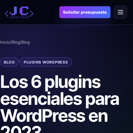
Saltar
Menú
al
Solicitar presupuesto
contenido
Inicio
/
Blog
/
Blog
·
BLOG
PLUGINS WORDPRESS
Los 6 plugins
esenciales para
WordPress en
2023