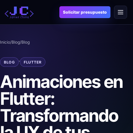
Saltar
Menú
al
Solicitar presupuesto
contenido
Inicio
/
Blog
/
Blog
·
BLOG
FLUTTER
Animaciones en
Flutter:
Transformando
la UX de tus