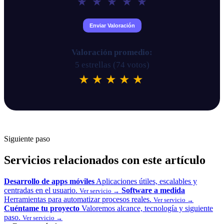
Valoración promedio:
5 estrellas (
74
votos)
★
★
★
★
★
Powered by
Javier Chiva Luis
Siguiente paso
Servicios relacionados con este artículo
Desarrollo de apps móviles
Aplicaciones útiles, escalables y
centradas en el usuario.
Software a medida
Ver servicio →
Herramientas para automatizar procesos reales.
Ver servicio →
Cuéntame tu proyecto
Valoremos alcance, tecnología y siguiente
paso.
Ver servicio →