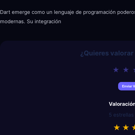
Dart emerge como un lenguaje de programación poderoso y
modernas. Su integración
¿Quieres valorar
Valoració
5 estrellas 
★
★