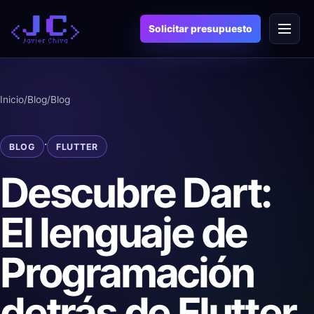
Saltar
Menú
al
Solicitar presupuesto
contenido
Inicio
/
Blog
/
Blog
·
BLOG
FLUTTER
Descubre Dart:
El lenguaje de
Programación
detrás de Flutter